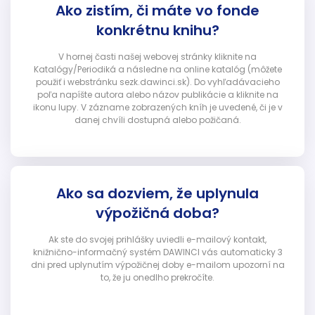
Ako zistím, či máte vo fonde
konkrétnu knihu?
V hornej časti našej webovej stránky kliknite na
Katalógy/Periodiká a následne na online katalóg (môžete
použiť i webstránku sezk.dawinci.sk). Do vyhľadávacieho
poľa napíšte autora alebo názov publikácie a kliknite na
ikonu lupy. V zázname zobrazených kníh je uvedené, či je v
danej chvíli dostupná alebo požičaná.
Ako sa dozviem, že uplynula
výpožičná doba?
Ak ste do svojej prihlášky uviedli e-mailový kontakt,
knižnično-informačný systém DAWINCI vás automaticky 3
dni pred uplynutím výpožičnej doby e-mailom upozorní na
to, že ju onedlho prekročíte.