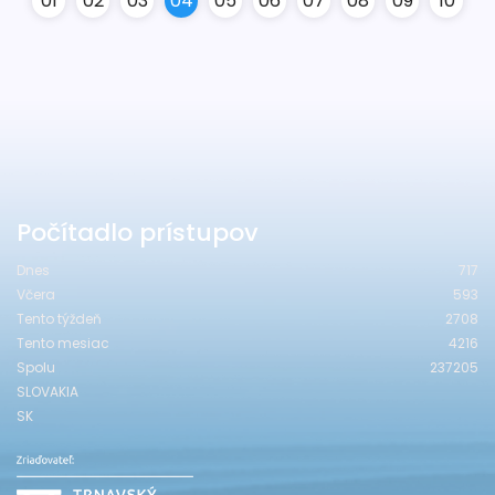
0
1
0
2
0
3
0
4
0
5
0
6
0
7
0
8
0
9
10
Počítadlo prístupov
Dnes
717
Včera
593
Tento týždeň
2708
Tento mesiac
4216
Spolu
237205
SLOVAKIA
SK