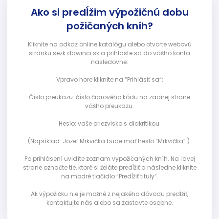
Ako si predĺžim výpožičnú dobu
požičaných kníh?
Kliknite na odkaz online katalógu alebo otvorte webovú
stránku sezk.dawinci.sk a prihláste sa do vášho konta
nasledovne:
Vpravo hore kliknite na “Prihlásiť sa”:
Číslo preukazu: číslo čiarového kódu na zadnej strane
vášho preukazu.
Heslo: vaše priezvisko s diakritikou.
(Napríklad: Jozef Mrkvička bude mať heslo “Mrkvička”.).
Po prihlásení uvidíte zoznam vypožičaných kníh. Na ľavej
strane označte tie, ktoré si želáte predĺžiť a následne kliknite
na modré tlačidlo “Predĺžiť tituly”.
Ak výpožičku nie je možné z nejakého dôvodu predĺžiť,
kontaktujte nás alebo sa zastavte osobne.