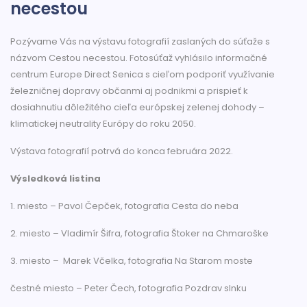
necestou
Pozývame Vás na výstavu fotografií zaslaných do súťaže s
názvom Cestou necestou. Fotosúťaž vyhlásilo informačné
centrum Europe Direct Senica s cieľom podporiť využívanie
železničnej dopravy občanmi aj podnikmi a prispieť k
dosiahnutiu dôležitého cieľa európskej zelenej dohody –
klimatickej neutrality Európy do roku 2050.
Výstava fotografií potrvá do konca februára 2022.
Výsledková listina
1. miesto – Pavol Čepček, fotografia Cesta do neba
2. miesto – Vladimír Šifra, fotografia Štoker na Chmaroške
3. miesto – Marek Včelka, fotografia Na Starom moste
čestné miesto – Peter Čech, fotografia Pozdrav slnku