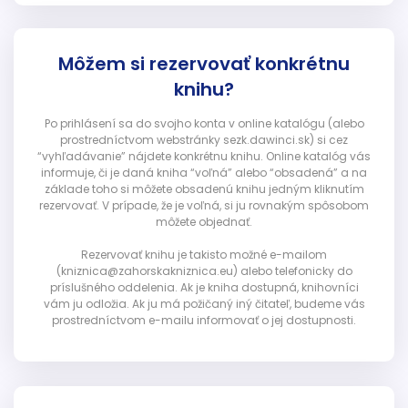
Môžem si rezervovať konkrétnu
knihu?
Po prihlásení sa do svojho konta v online katalógu (alebo
prostredníctvom webstránky sezk.dawinci.sk) si cez
“vyhľadávanie” nájdete konkrétnu knihu. Online katalóg vás
informuje, či je daná kniha “voľná” alebo “obsadená” a na
základe toho si môžete obsadenú knihu jedným kliknutím
rezervovať. V prípade, že je voľná, si ju rovnakým spôsobom
môžete objednať.
Rezervovať knihu je takisto možné e-mailom
(kniznica@zahorskakniznica.eu) alebo telefonicky do
príslušného oddelenia. Ak je kniha dostupná, knihovníci
vám ju odložia. Ak ju má požičaný iný čitateľ, budeme vás
prostredníctvom e-mailu informovať o jej dostupnosti.