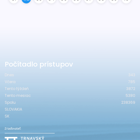
Počítadlo prístupov
Dnes
343
Včera
785
Tento týždeň
3872
Tento mesiac
5380
Spolu
238369
SLOVAKIA
SK