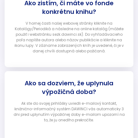
Ako zistím, či máte vo fonde
konkrétnu knihu?
V hornej časti našej webovej stránky kliknite na
Katalógy/Periodiká a následne na online katalóg (môžete
použiť i webstránku sezk.dawinci.sk). Do vyhľadávacieho
poľa napíšte autora alebo názov publikácie a kliknite na
ikonu lupy. V zázname zobrazených kníh je uvedené, či je v
danej chvíli dostupná alebo požičaná.
Ako sa dozviem, že uplynula
výpožičná doba?
Ak ste do svojej prihlášky uviedli e-mailový kontakt,
knižnično-informačný systém DAWINCI vás automaticky 3
dni pred uplynutím výpožičnej doby e-mailom upozorní na
to, že ju onedlho prekročíte.