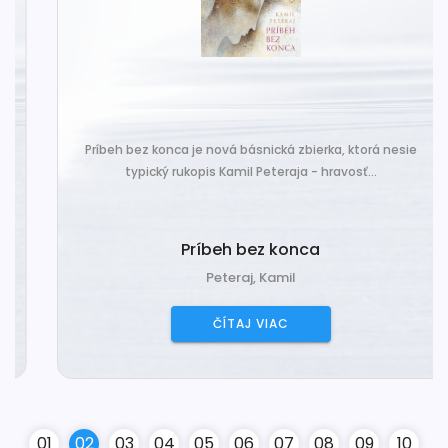
Príbeh bez konca je nová básnická zbierka, ktorá nesie
typický rukopis Kamil Peteraja - hravosť...
Príbeh bez konca
Peteraj, Kamil
ČÍTAJ VIAC
0
1
0
2
0
3
0
4
0
5
0
6
0
7
0
8
0
9
10