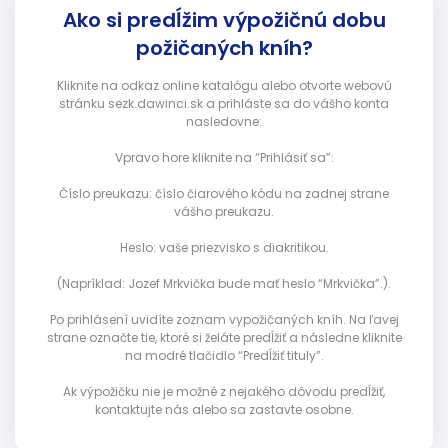
Ako si predĺžim výpožičnú dobu
požičaných kníh?
Kliknite na odkaz online katalógu alebo otvorte webovú
stránku sezk.dawinci.sk a prihláste sa do vášho konta
nasledovne:
Vpravo hore kliknite na “Prihlásiť sa”:
Číslo preukazu: číslo čiarového kódu na zadnej strane
vášho preukazu.
Heslo: vaše priezvisko s diakritikou.
(Napríklad: Jozef Mrkvička bude mať heslo “Mrkvička”.).
Po prihlásení uvidíte zoznam vypožičaných kníh. Na ľavej
strane označte tie, ktoré si želáte predĺžiť a následne kliknite
na modré tlačidlo “Predĺžiť tituly”.
Ak výpožičku nie je možné z nejakého dôvodu predĺžiť,
kontaktujte nás alebo sa zastavte osobne.