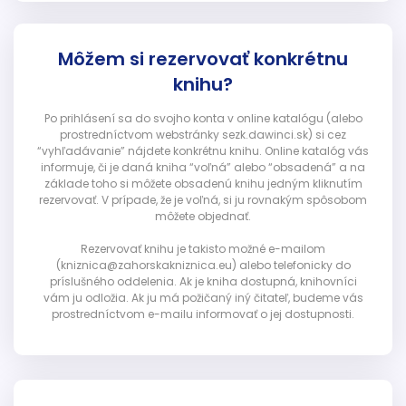
Môžem si rezervovať konkrétnu
knihu?
Po prihlásení sa do svojho konta v online katalógu (alebo
prostredníctvom webstránky sezk.dawinci.sk) si cez
“vyhľadávanie” nájdete konkrétnu knihu. Online katalóg vás
informuje, či je daná kniha “voľná” alebo “obsadená” a na
základe toho si môžete obsadenú knihu jedným kliknutím
rezervovať. V prípade, že je voľná, si ju rovnakým spôsobom
môžete objednať.
Rezervovať knihu je takisto možné e-mailom
(kniznica@zahorskakniznica.eu) alebo telefonicky do
príslušného oddelenia. Ak je kniha dostupná, knihovníci
vám ju odložia. Ak ju má požičaný iný čitateľ, budeme vás
prostredníctvom e-mailu informovať o jej dostupnosti.