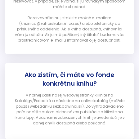
rezervovať. V prípade, že je voľná, si ju rovnakým spôsobom
môžete objednať.
Rezervovať knihu je takisto možné e-mailom
(kniznica@zahorskakniznica.eu) alebo telefonicky do
príslušného oddelenia. Ak je kniha dostupná, knihovníci
vám ju odložia. Ak ju má požičaný iný čitateľ, budeme vás
prostredníctvom e-mailu informovať o jej dostupnosti.
Ako zistím, či máte vo fonde
konkrétnu knihu?
V hornej časti našej webovej stránky kliknite na
Katalógy/Periodiká a následne na online katalóg (môžete
použiť i webstránku sezk.dawinci.sk). Do vyhľadávacieho
poľa napíšte autora alebo názov publikácie a kliknite na
ikonu lupy. V zázname zobrazených kníh je uvedené, či je v
danej chvíli dostupná alebo požičaná.