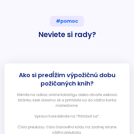
#pomoc
Neviete si rady?
Ako si predĺžim výpožičnú dobu
požičaných kníh?
Kliknite na odkaz online katalógu alebo otvorte webovú
stránku sezk.dawinci.sk a prihláste sa do vášho konta
nasledovne:
Vpravo hore kliknite na “Prihlásiť sa”:
Číslo preukazu: číslo čiarového kódu na zadnej strane
vášho preukazu.