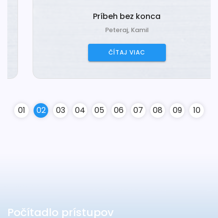
Príbeh bez konca
Peteraj, Kamil
ČÍTAJ VIAC
0
1
0
2
0
3
0
4
0
5
0
6
0
7
0
8
0
9
10
Počítadlo prístupov