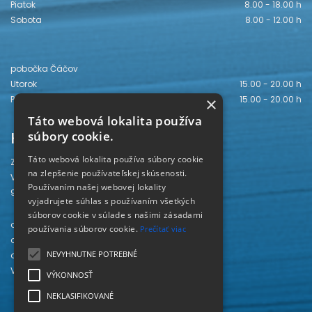
Piatok
8.00 - 18.00 h
Sobota
8.00 - 12.00 h
pobočka Čáčov
Utorok
15.00 - 20.00 h
×
Piatok
15.00 - 20.00 h
Táto webová lokalita používa
Kontakt
súbory cookie.
Táto webová lokalita používa súbory cookie
Záhorská knižnica
na zlepšenie používateľskej skúsenosti.
Vajanského 28
Používaním našej webovej lokality
905 01 Senica
vyjadrujete súhlas s používaním všetkých
súborov cookie v súlade s našimi zásadami
odd. beletrie 034/654 3780
používania súborov cookie.
Prečítať viac
odd. odbornej literatúry 034/651 2710
NEVYHNUTNE POTREBNÉ
odd. pre deti a mládež 034/654 6519
Viac kontaktov nájdete
TU
.
VÝKONNOSŤ
NEKLASIFIKOVANÉ