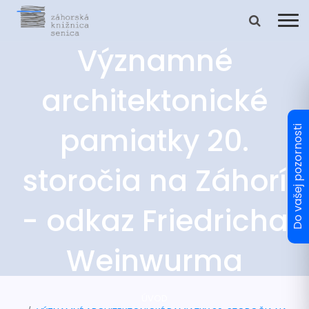
Významné
architektonické
pamiatky 20.
storočia na Záhorí
- odkaz Friedricha
Weinwurma
ÚVOD