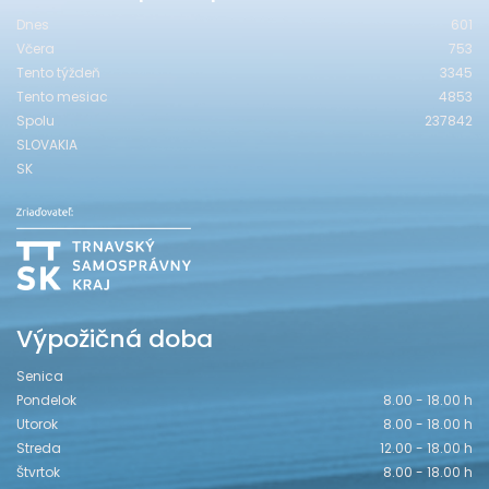
Dnes
601
Včera
753
Tento týždeň
3345
Tento mesiac
4853
Spolu
237842
SLOVAKIA
SK
Výpožičná doba
Senica
Pondelok
8.00 - 18.00 h
Utorok
8.00 - 18.00 h
Streda
12.00 - 18.00 h
Štvrtok
8.00 - 18.00 h