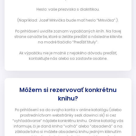
Heslo: vaše priezvisko s diakritikou.
(Napríklad: Jozef Mrkvička bude mať heslo “Mrkvička”.).
Po prihlásení uvidíte zoznam vypožičaných kníh. Na ľavej
strane označte tie, ktoré si želáte predĺžiť a následne kliknite
na modré tlačidlo “Predĺžiť tituly”.
Ak výpožičku nie je možné z nejakého dôvodu predĺžiť,
kontaktujte nás alebo sa zastavte osobne.
Môžem si rezervovať konkrétnu
knihu?
Po prihlásení sa do svojho konta v online katalógu (alebo
prostredníctvom webstránky sezk.dawinci.sk) si cez
“vyhľadávanie” nájdete konkrétnu knihu. Online katalóg vás
informuje, či je daná kniha “voľná” alebo “obsadená” a na
základe toho si môžete obsadenú knihu jedným kliknutím