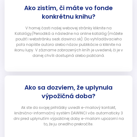
Ako zistím, či máte vo fonde
konkrétnu knihu?
V hornej časti našej webovej stránky kliknite na
Katalógy/Periodiká a následne na online katalóg (môžete
použiť i webstránku sezk.dawinci.sk). Do vyhľadávacieho
poľa napíšte autora alebo názov publikácie a kliknite na
ikonu lupy. V zázname zobrazených kníh je uvedené, či je v
danej chvíli dostupná alebo požičaná.
Ako sa dozviem, že uplynula
výpožičná doba?
Ak ste do svojej prihlášky uviedli e-mailový kontakt,
knižnično-informačný systém DAWINCI vás automaticky 3
dni pred uplynutím výpožičnej doby e-mailom upozorní na
to, že ju onedlho prekročíte.