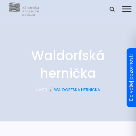
Waldorfská
hernička
ÚVOD
WALDORFSKÁ HERNIČKA