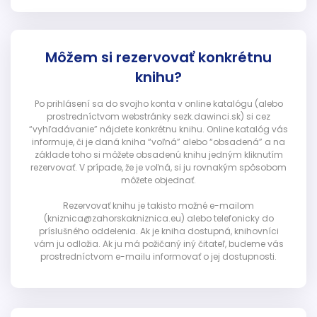
Môžem si rezervovať konkrétnu
knihu?
Po prihlásení sa do svojho konta v online katalógu (alebo
prostredníctvom webstránky sezk.dawinci.sk) si cez
“vyhľadávanie” nájdete konkrétnu knihu. Online katalóg vás
informuje, či je daná kniha “voľná” alebo “obsadená” a na
základe toho si môžete obsadenú knihu jedným kliknutím
rezervovať. V prípade, že je voľná, si ju rovnakým spôsobom
môžete objednať.
Rezervovať knihu je takisto možné e-mailom
(kniznica@zahorskakniznica.eu) alebo telefonicky do
príslušného oddelenia. Ak je kniha dostupná, knihovníci
vám ju odložia. Ak ju má požičaný iný čitateľ, budeme vás
prostredníctvom e-mailu informovať o jej dostupnosti.