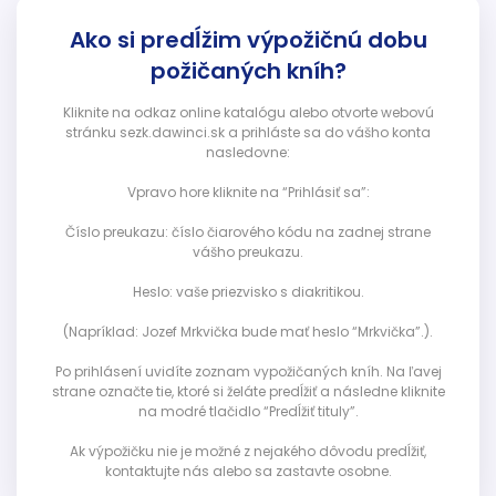
Ako si predĺžim výpožičnú dobu
požičaných kníh?
Kliknite na odkaz online katalógu alebo otvorte webovú
stránku sezk.dawinci.sk a prihláste sa do vášho konta
nasledovne:
Vpravo hore kliknite na “Prihlásiť sa”:
Číslo preukazu: číslo čiarového kódu na zadnej strane
vášho preukazu.
Heslo: vaše priezvisko s diakritikou.
(Napríklad: Jozef Mrkvička bude mať heslo “Mrkvička”.).
Po prihlásení uvidíte zoznam vypožičaných kníh. Na ľavej
strane označte tie, ktoré si želáte predĺžiť a následne kliknite
na modré tlačidlo “Predĺžiť tituly”.
Ak výpožičku nie je možné z nejakého dôvodu predĺžiť,
kontaktujte nás alebo sa zastavte osobne.