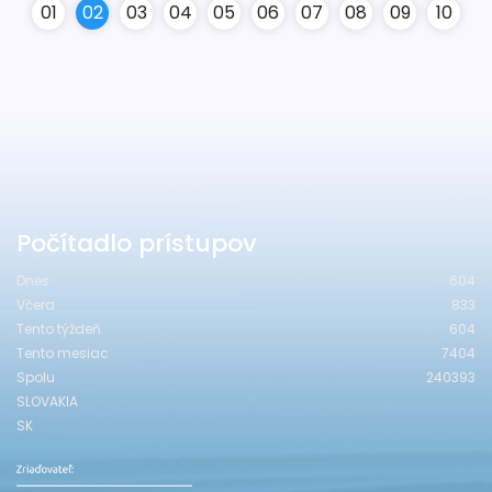
0
1
0
2
0
3
0
4
0
5
0
6
0
7
0
8
0
9
10
Počítadlo prístupov
Dnes
604
Včera
833
Tento týždeň
604
Tento mesiac
7404
Spolu
240393
SLOVAKIA
SK