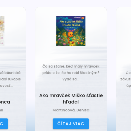
o sa stane, keď malý mravček
íde o to, čo ho robí šťastným?
Čo sa stane, keď sa do tiche
Vydá sa...
zákutiny škriatkov prisťahuje ni
úplne nový? Babka Tvorilka..
o mravček Miško šťastie
hľadal
Babka Tvorilka
Martincová, Denisa
Jančová, Katarína
ČÍTAJ VIAC
ČÍTAJ VIAC