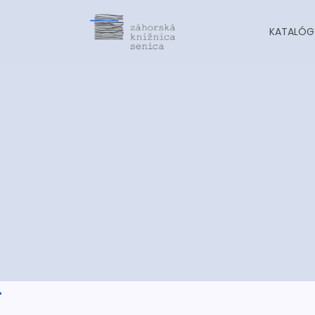
KATALÓG
-