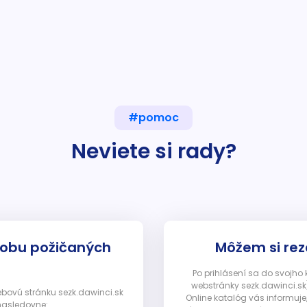
#pomoc
Neviete si rady?
dobu požičaných
Môžem si rez
Po prihlásení sa do svojho
webstránky sezk.dawinci.sk)
webovú stránku sezk.dawinci.sk
Online katalóg vás informuje
nasledovne: