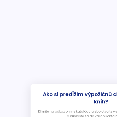
Ako si predĺžim výpožičnú 
kníh?
Kliknite na odkaz online katalógu alebo otvorte 
a prihláste sa do vášho konta 