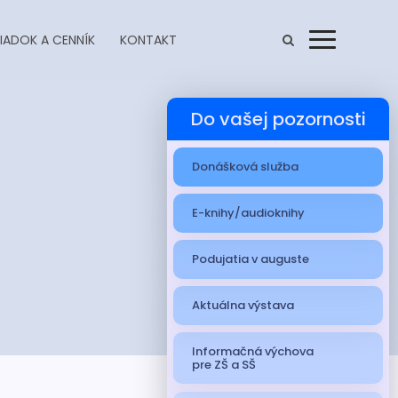
IADOK A CENNÍK
KONTAKT
Menu
Do vašej pozornosti
Donášková služba
E-knihy/audioknihy
Podujatia v auguste
Aktuálna výstava
Informačná výchova
pre ZŠ a SŠ