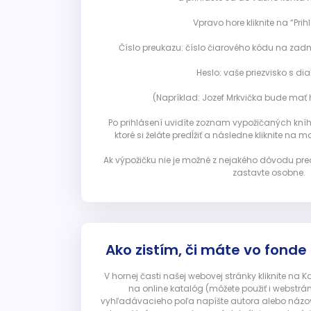
Vpravo hore kliknite na “Prihl
Číslo preukazu: číslo čiarového kódu na zadn
Heslo: vaše priezvisko s diak
(Napríklad: Jozef Mrkvička bude mať h
Po prihlásení uvidíte zoznam vypožičaných kníh. 
ktoré si želáte predĺžiť a následne kliknite na mod
Ak výpožičku nie je možné z nejakého dôvodu pred
zastavte osobne.
Ako zistím, či máte vo fonde
V hornej časti našej webovej stránky kliknite na 
na online katalóg (môžete použiť i webstrá
vyhľadávacieho poľa napíšte autora alebo názov p