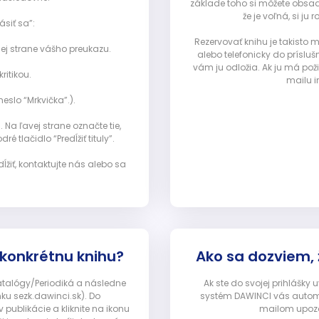
základe toho si môžete obsad
že je voľná, si 
ásiť sa”:
Rezervovať knihu je takisto
ej strane vášho preukazu.
alebo telefonicky do prísluš
vám ju odložia. Ak ju má pož
ritikou.
mailu i
eslo “Mrkvička”.).
Na ľavej strane označte tie,
ré tlačidlo “Predĺžiť tituly”.
ĺžiť, kontaktujte nás alebo sa
 konkrétnu knihu?
Ako sa dozviem,
Katalógy/Periodiká a následne
Ak ste do svojej prihlášky
nku sezk.dawinci.sk). Do
systém DAWINCI vás automa
ublikácie a kliknite na ikonu
mailom upozor