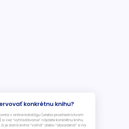
ervovať konkrétnu knihu?
 konta v online katalógu (alebo prostredníctvom
 si cez “vyhľadávanie” nájdete konkrétnu knihu.
, či je daná kniha “voľná” alebo “obsadená” a na