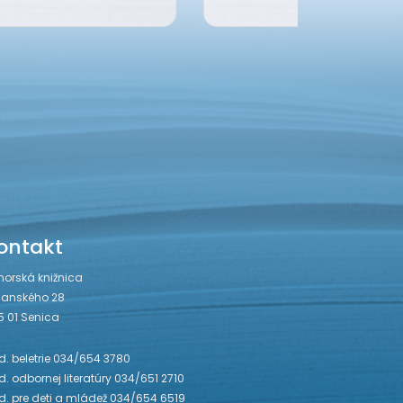
ontakt
horská knižnica
janského 28
5 01 Senica
. beletrie 034/654 3780
. odbornej literatúry 034/651 2710
d. pre deti a mládež 034/654 6519