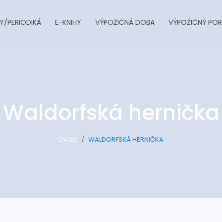
Y/PERIODIKÁ
E-KNIHY
VÝPOŽIČNÁ DOBA
VÝPOŽIČNÝ POR
Waldorfská hernička
ÚVOD
WALDORFSKÁ HERNIČKA