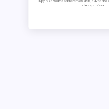
lupy. V zázname zobrazených kníh je uvedené, č
alebo požičaná.