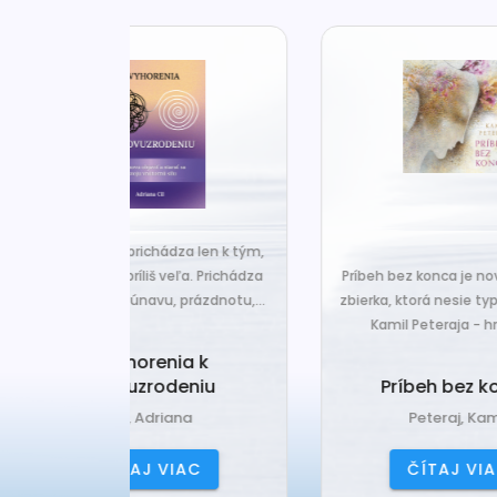
za len k tým,
Č
veľa. Prichádza
Príbeh bez konca je nová básnická
pr
 prázdnotu,...
zbierka, ktorá nesie typický rukopis
Kamil Peteraja - hravosť...
ia k
Ak
deniu
Príbeh bez konca
ana
Peteraj, Kamil
IAC
ČÍTAJ VIAC