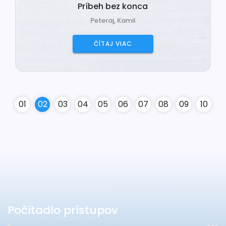
Príbeh bez konca
Peteraj, Kamil
ČÍTAJ VIAC
0
1
0
2
0
3
0
4
0
5
0
6
0
7
0
8
0
9
10
Počítadlo prístupov