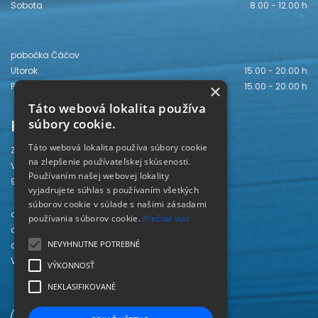
Sobota
8.00 - 12.00 h
pobočka Čáčov
Utorok
15.00 - 20.00 h
×
Piatok
15.00 - 20.00 h
Táto webová lokalita používa
Kontakt
súbory cookie.
Táto webová lokalita používa súbory cookie
Záhorská knižnica
na zlepšenie používateľskej skúsenosti.
Vajanského 28
Používaním našej webovej lokality
905 01 Senica
vyjadrujete súhlas s používaním všetkých
súborov cookie v súlade s našimi zásadami
odd. beletrie 034/654 3780
používania súborov cookie.
Prečítať viac
odd. odbornej literatúry 034/651 2710
NEVYHNUTNE POTREBNÉ
odd. pre deti a mládež 034/654 6519
Viac kontaktov nájdete
TU
.
VÝKONNOSŤ
NEKLASIFIKOVANÉ