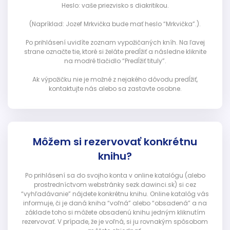
Heslo: vaše priezvisko s diakritikou.
(Napríklad: Jozef Mrkvička bude mať heslo “Mrkvička”.).
Po prihlásení uvidíte zoznam vypožičaných kníh. Na ľavej
strane označte tie, ktoré si želáte predĺžiť a následne kliknite
na modré tlačidlo “Predĺžiť tituly”.
Ak výpožičku nie je možné z nejakého dôvodu predĺžiť,
kontaktujte nás alebo sa zastavte osobne.
Môžem si rezervovať konkrétnu
knihu?
Po prihlásení sa do svojho konta v online katalógu (alebo
prostredníctvom webstránky sezk.dawinci.sk) si cez
“vyhľadávanie” nájdete konkrétnu knihu. Online katalóg vás
informuje, či je daná kniha “voľná” alebo “obsadená” a na
základe toho si môžete obsadenú knihu jedným kliknutím
rezervovať. V prípade, že je voľná, si ju rovnakým spôsobom