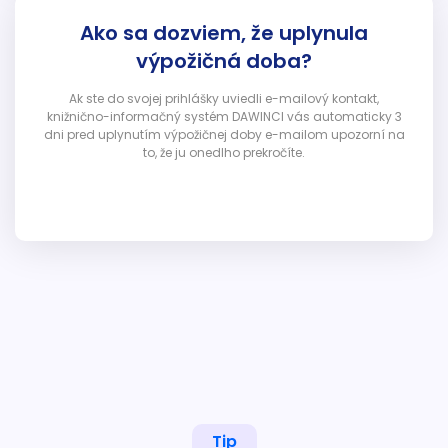
Ako sa dozviem, že uplynula
výpožičná doba?
Ak ste do svojej prihlášky uviedli e-mailový kontakt,
knižnično-informačný systém DAWINCI vás automaticky 3
dni pred uplynutím výpožičnej doby e-mailom upozorní na
to, že ju onedlho prekročíte.
Tip