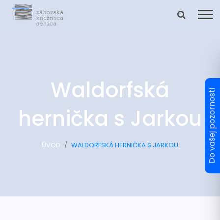
Waldorfská
hernička s Jarkou
ÚVOD
WALDORFSKÁ HERNIČKA S JARKOU