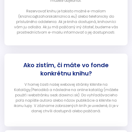
môžete objednať.
Rezervovať knihu je takisto možné e-mailom
(kniznica@zahorskakniznica.eu) alebo telefonicky do
príslušného oddelenia. Ak je kniha dostupná, knihovníci
vám ju odložia. Ak ju má požičaný iný čitateľ, budeme vás
prostredníctvom e-mailu informovať o jej dostupnosti.
Ako zistím, či máte vo fonde
konkrétnu knihu?
V hornej časti našej webovej stránky kliknite na
Katalógy/Periodiká a následne na online katalóg (môžete
použiť i webstránku sezk.dawinci.sk). Do vyhľadávacieho
poľa napíšte autora alebo názov publikácie a kliknite na
ikonu lupy. V zázname zobrazených kníh je uvedené, či je v
danej chvíli dostupná alebo požičaná.