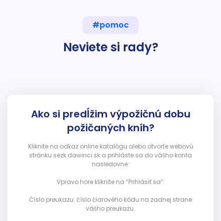
#pomoc
Neviete si rady?
Ako si predĺžim výpožičnú dobu
požičaných kníh?
Kliknite na odkaz online katalógu alebo otvorte webovú
stránku sezk.dawinci.sk a prihláste sa do vášho konta
nasledovne:
Vpravo hore kliknite na “Prihlásiť sa”:
Číslo preukazu: číslo čiarového kódu na zadnej strane
vášho preukazu.