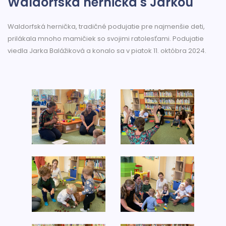
Waldorfská hernička s Jarkou
Waldorfská hernička, tradičné podujatie pre najmenšie deti,
prilákala mnoho mamičiek so svojimi ratolesťami. Podujatie
viedla Jarka Balážiková a konalo sa v piatok 11. októbra 2024.