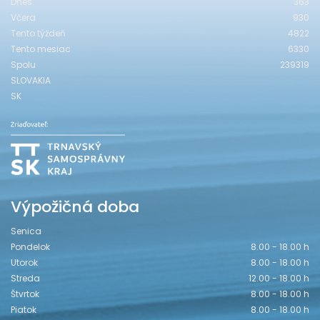
Dnes
363
Včera
930
Tento týždeň
4822
Tento mesiac
6330
Spolu
239319
SLOVAKIA
SK
Výpožičná doba
Senica
Pondelok
8.00 - 18.00 h
Utorok
8.00 - 18.00 h
Streda
12.00 - 18.00 h
Štvrtok
8.00 - 18.00 h
Piatok
8.00 - 18.00 h