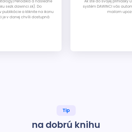
Katalógy/Periodiká a následne
Ak ste do svojej prihlášky
nku sezk.dawinci.sk). Do
systém DAWINCI vás automa
ublikácie a kliknite na ikonu
mailom upozor
i je v danej chvíli dostupná
Tip
na dobrú knihu