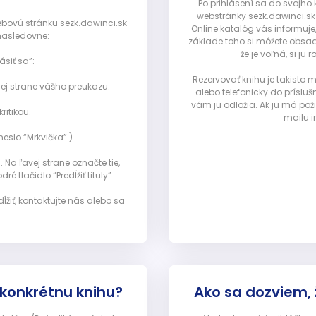
Po prihlásení sa do svojho
webstránky sezk.dawinci.sk)
webovú stránku sezk.dawinci.sk
Online katalóg vás informuje
nasledovne:
základe toho si môžete obsad
že je voľná, si 
ásiť sa”:
Rezervovať knihu je takisto
ej strane vášho preukazu.
alebo telefonicky do prísluš
vám ju odložia. Ak ju má pož
ritikou.
mailu i
eslo “Mrkvička”.).
Na ľavej strane označte tie,
ré tlačidlo “Predĺžiť tituly”.
ĺžiť, kontaktujte nás alebo sa
 konkrétnu knihu?
Ako sa dozviem,