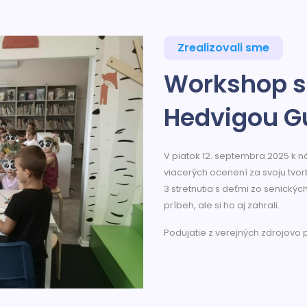
Zrealizovali sme
Workshop s 
Hedvigou Gu
V piatok 12. septembra 2025 k n
viacerých ocenení za svoju tvorbu
3 stretnutia s deťmi zo senických
príbeh, ale si ho aj zahrali.
Podujatie z verejných zdrojovo