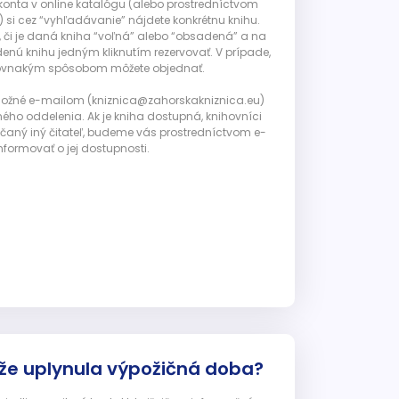
 konta v online katalógu (alebo prostredníctvom
 si cez “vyhľadávanie” nájdete konkrétnu knihu.
, či je daná kniha “voľná” alebo “obsadená” a na
enú knihu jedným kliknutím rezervovať. V prípade,
ju rovnakým spôsobom môžete objednať.
 možné e-mailom (kniznica@zahorskakniznica.eu)
ného oddelenia. Ak je kniha dostupná, knihovníci
ičaný iný čitateľ, budeme vás prostredníctvom e-
nformovať o jej dostupnosti.
 že uplynula výpožičná doba?