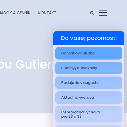
IADOK A CENNÍK
KONTAKT
Menu
Do vašej pozornosti
Donášková služba
ou Gutierrez
E-knihy/audioknihy
Podujatia v auguste
Aktuálna výstava
Informačná výchova
pre ZŠ a SŠ