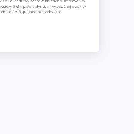
 uviedli e-mailový kontakt, knižnično-informačný
ticky 3 dni pred uplynutím výpožičnej doby e-
ní na to, že ju onedlho prekročíte.