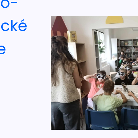
no-
ické
e