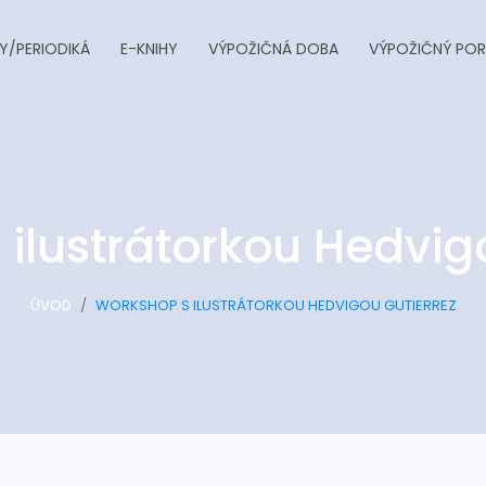
Y/PERIODIKÁ
E-KNIHY
VÝPOŽIČNÁ DOBA
VÝPOŽIČNÝ POR
ilustrátorkou Hedvig
ÚVOD
WORKSHOP S ILUSTRÁTORKOU HEDVIGOU GUTIERREZ