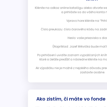
Kliknite na odkaz online katalógu alebo otvorte 
a prihláste sa do vášho konta 
Vpravo hore kliknite na “Prihl
Číslo preukazu: číslo čiarového kódu na zadn
Heslo: vaše priezvisko s diak
(Napríklad: Jozef Mrkvička bude mať h
Po prihlásení uvidíte zoznam vypožičaných kníh. 
ktoré si želáte predĺžiť a následne kliknite na mod
Ak výpožičku nie je možné z nejakého dôvodu pred
zastavte osobne.
Ako zistím, či máte vo fonde