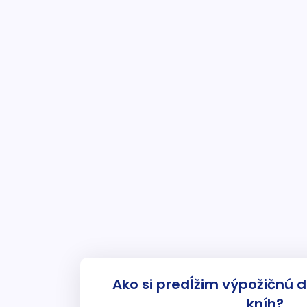
Ako si predĺžim výpožičnú 
kníh?