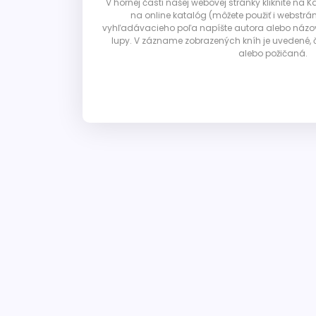
V hornej časti našej webovej stránky kliknite na 
na online katalóg (môžete použiť i webstrá
vyhľadávacieho poľa napíšte autora alebo názov p
lupy. V zázname zobrazených kníh je uvedené, č
alebo požičaná.