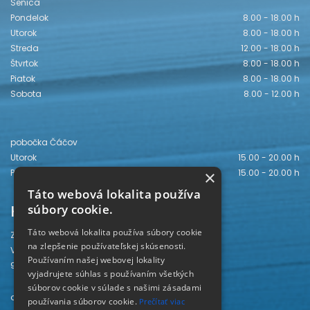
Senica
Pondelok
8.00 - 18.00 h
Utorok
8.00 - 18.00 h
Streda
12.00 - 18.00 h
Štvrtok
8.00 - 18.00 h
Piatok
8.00 - 18.00 h
Sobota
8.00 - 12.00 h
pobočka Čáčov
Utorok
15.00 - 20.00 h
×
Piatok
15.00 - 20.00 h
Táto webová lokalita používa
Kontakt
súbory cookie.
Táto webová lokalita používa súbory cookie
Záhorská knižnica
na zlepšenie používateľskej skúsenosti.
Vajanského 28
Používaním našej webovej lokality
905 01 Senica
vyjadrujete súhlas s používaním všetkých
súborov cookie v súlade s našimi zásadami
odd. beletrie 034/654 3780
používania súborov cookie.
Prečítať viac