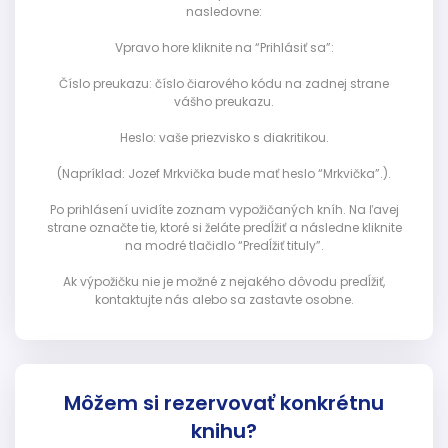
nasledovne:
Vpravo hore kliknite na “Prihlásiť sa”:
Číslo preukazu: číslo čiarového kódu na zadnej strane
vášho preukazu.
Heslo: vaše priezvisko s diakritikou.
(Napríklad: Jozef Mrkvička bude mať heslo “Mrkvička”.).
Po prihlásení uvidíte zoznam vypožičaných kníh. Na ľavej
strane označte tie, ktoré si želáte predĺžiť a následne kliknite
na modré tlačidlo “Predĺžiť tituly”.
Ak výpožičku nie je možné z nejakého dôvodu predĺžiť,
kontaktujte nás alebo sa zastavte osobne.
Môžem si rezervovať konkrétnu
knihu?