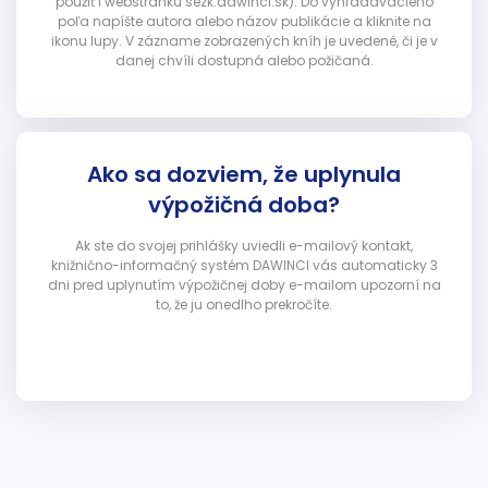
použiť i webstránku sezk.dawinci.sk). Do vyhľadávacieho
poľa napíšte autora alebo názov publikácie a kliknite na
ikonu lupy. V zázname zobrazených kníh je uvedené, či je v
danej chvíli dostupná alebo požičaná.
Ako sa dozviem, že uplynula
výpožičná doba?
Ak ste do svojej prihlášky uviedli e-mailový kontakt,
knižnično-informačný systém DAWINCI vás automaticky 3
dni pred uplynutím výpožičnej doby e-mailom upozorní na
to, že ju onedlho prekročíte.