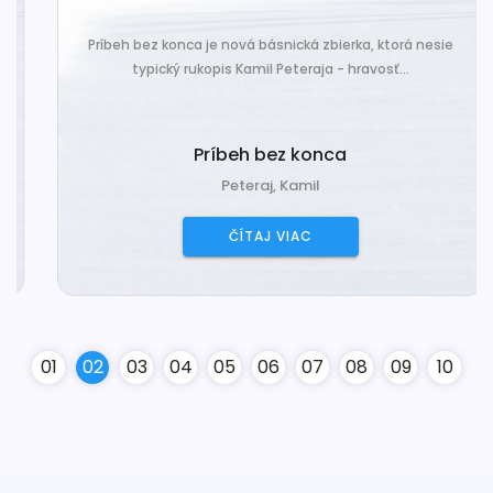
Príbeh bez konca je nová básnická zbierka, ktorá nesie
typický rukopis Kamil Peteraja - hravosť...
Príbeh bez konca
Peteraj, Kamil
ČÍTAJ VIAC
0
1
0
2
0
3
0
4
0
5
0
6
0
7
0
8
0
9
10