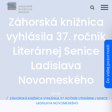
Záhorská knižnica
vyhlásila 37. ročník
Literárnej Senice
Ladislava
Novomeského
ÚVOD
ZÁHORSKÁ KNIŽNICA VYHLÁSILA 37. ROČNÍK LITERÁRNEJ SENICE
LADISLAVA NOVOMESKÉHO