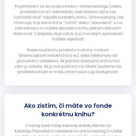
Po prihlásení sa do svojho konta v online katalógu (alebo
prostredníctvom webstránky sezk.dawinci.sk) si cez
“vyhľadávanie” nájdete konkrétnu knihu. Online katalóg vás
informuje, či je daná kniha “voľná” alebo “obsadená” a na
základe toho si môžete obsadenú knihu jedným kliknutím
rezervovať. V prípade, že je voľná, si ju rovnakým spôsobom
môžete objednať.
Rezervovať knihu je takisto možné e-mailom
(kniznica@zahorskakniznica.eu) alebo telefonicky do
príslušného oddelenia. Ak je kniha dostupná, knihovníci
vám ju odložia. Ak ju má požičaný iný čitateľ, budeme vás
prostredníctvom e-mailu informovať o jej dostupnosti.
Ako zistím, či máte vo fonde
konkrétnu knihu?
V hornej časti našej webovej stránky kliknite na
Katalógy/Periodiká a následne na online katalóg (môžete