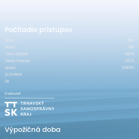
Počítadlo prístupov
Dnes
335
Včera
785
Tento týždeň
3864
Tento mesiac
5372
Spolu
238361
SLOVAKIA
SK
Výpožičná doba