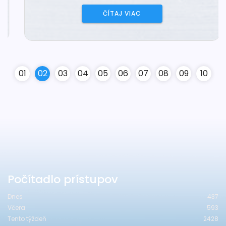
ČÍTAJ VIAC
0
1
0
2
0
3
0
4
0
5
0
6
0
7
0
8
0
9
10
Počítadlo prístupov
Dnes
437
Včera
593
Tento týždeň
2428