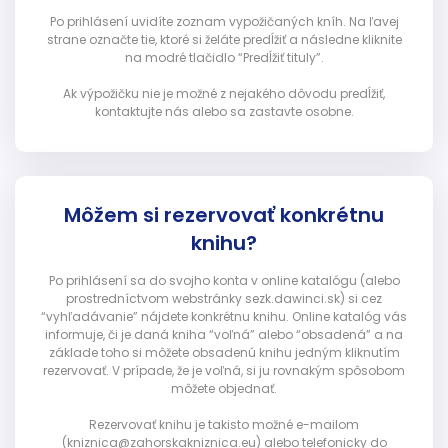
Po prihlásení uvidíte zoznam vypožičaných kníh. Na ľavej
strane označte tie, ktoré si želáte predĺžiť a následne kliknite
na modré tlačidlo “Predĺžiť tituly”.
Ak výpožičku nie je možné z nejakého dôvodu predĺžiť,
kontaktujte nás alebo sa zastavte osobne.
Môžem si rezervovať konkrétnu
knihu?
Po prihlásení sa do svojho konta v online katalógu (alebo
prostredníctvom webstránky sezk.dawinci.sk) si cez
“vyhľadávanie” nájdete konkrétnu knihu. Online katalóg vás
informuje, či je daná kniha “voľná” alebo “obsadená” a na
základe toho si môžete obsadenú knihu jedným kliknutím
rezervovať. V prípade, že je voľná, si ju rovnakým spôsobom
môžete objednať.
Rezervovať knihu je takisto možné e-mailom
(kniznica@zahorskakniznica.eu) alebo telefonicky do