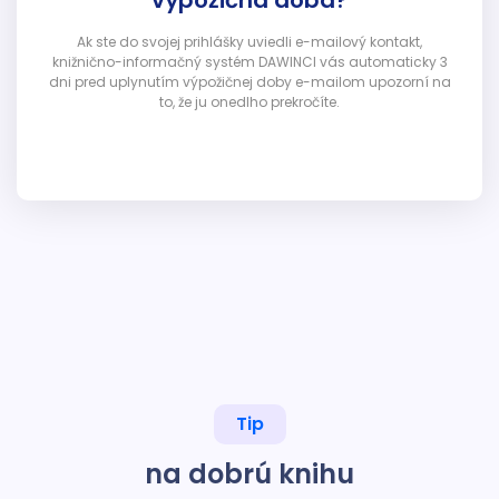
výpožičná doba?
Ak ste do svojej prihlášky uviedli e-mailový kontakt,
knižnično-informačný systém DAWINCI vás automaticky 3
dni pred uplynutím výpožičnej doby e-mailom upozorní na
to, že ju onedlho prekročíte.
Tip
na dobrú knihu