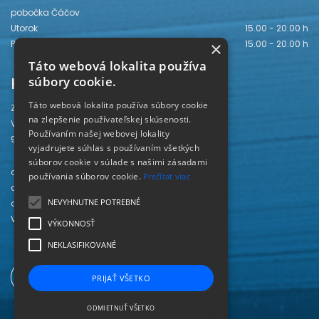
pobočka Čáčov
Utorok
15.00 - 20.00 h
×
Piatok
15.00 - 20.00 h
Táto webová lokalita používa
Kontakt
súbory cookie.
Táto webová lokalita používa súbory cookie
Záhorská knižnica
na zlepšenie používateľskej skúsenosti.
Vajanského 28
Používaním našej webovej lokality
905 01 Senica
vyjadrujete súhlas s používaním všetkých
súborov cookie v súlade s našimi zásadami
odd. beletrie 034/654 3780
používania súborov cookie.
Prečítať viac
odd. odbornej literatúry 034/651 2710
NEVYHNUTNE POTREBNÉ
odd. pre deti a mládež 034/654 6519
Viac kontaktov nájdete
TU
.
VÝKONNOSŤ
NEKLASIFIKOVANÉ
PRIJAŤ VŠETKO
ODMIETNUŤ VŠETKO