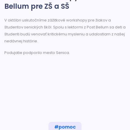
Bellum pre ZŠ a SŠ
V októbri uskutočníme zážitkové workshopy pre žiakov a
študentov senických škôl. Spolu s lektormi z Post Bellum sa deti a
študenti budú venovať kritickému mysleniu a udalostiam z našej
nedávnej histórie.
Podujatie podporilo mesto Senica.
#pomoc