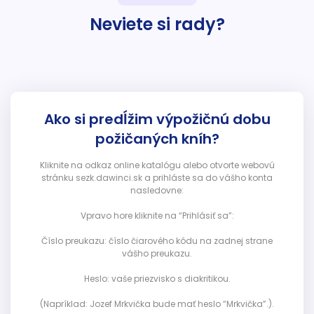
Neviete si rady?
Ako si predĺžim výpožičnú dobu
požičaných kníh?
Kliknite na odkaz online katalógu alebo otvorte webovú
stránku sezk.dawinci.sk a prihláste sa do vášho konta
nasledovne:
Vpravo hore kliknite na “Prihlásiť sa”:
Číslo preukazu: číslo čiarového kódu na zadnej strane
vášho preukazu.
Heslo: vaše priezvisko s diakritikou.
(Napríklad: Jozef Mrkvička bude mať heslo “Mrkvička”.).