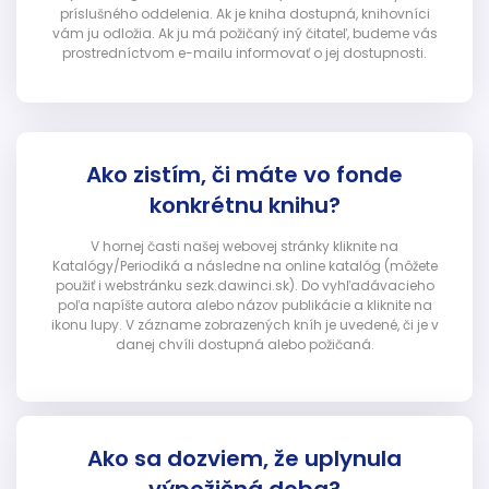
príslušného oddelenia. Ak je kniha dostupná, knihovníci
vám ju odložia. Ak ju má požičaný iný čitateľ, budeme vás
prostredníctvom e-mailu informovať o jej dostupnosti.
Ako zistím, či máte vo fonde
konkrétnu knihu?
V hornej časti našej webovej stránky kliknite na
Katalógy/Periodiká a následne na online katalóg (môžete
použiť i webstránku sezk.dawinci.sk). Do vyhľadávacieho
poľa napíšte autora alebo názov publikácie a kliknite na
ikonu lupy. V zázname zobrazených kníh je uvedené, či je v
danej chvíli dostupná alebo požičaná.
Ako sa dozviem, že uplynula