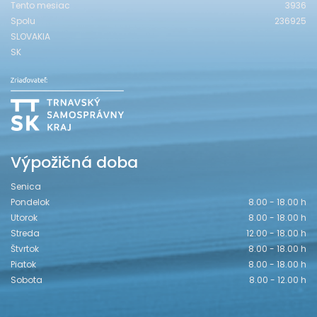
Tento mesiac
3936
Spolu
236925
SLOVAKIA
SK
Výpožičná doba
Senica
Pondelok
8.00 - 18.00 h
Utorok
8.00 - 18.00 h
Streda
12.00 - 18.00 h
Štvrtok
8.00 - 18.00 h
Piatok
8.00 - 18.00 h
Sobota
8.00 - 12.00 h