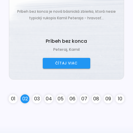
Príbeh bez konca je nová básnická zbierka, ktorá nesie
typický rukopis Kamil Peteraja - hravosť...
Príbeh bez konca
Peteraj, Kamil
ČÍTAJ VIAC
0
1
0
2
0
3
0
4
0
5
0
6
0
7
0
8
0
9
10