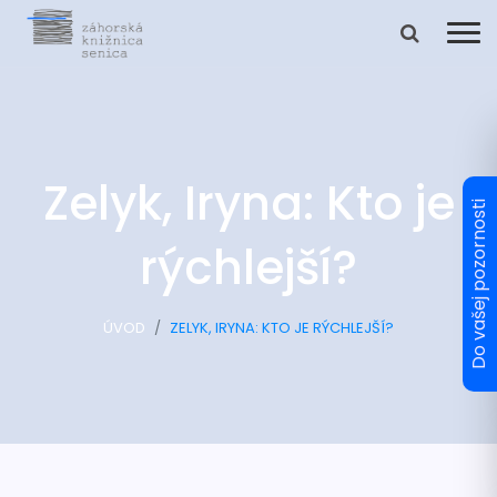
Zelyk, Iryna: Kto je
rýchlejší?
ÚVOD
ZELYK, IRYNA: KTO JE RÝCHLEJŠÍ?