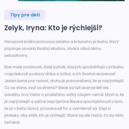
Tipy pre deti
Zelyk, Iryna: Kto je rýchlejší?
Obrazová knižka pomocou silného a krásneho príbehu, ktorý
popisuje obvyklú životnú situáciu, otvára citlivú tému
sebadôvery.
Dve malé osobnosti, čisté bytosti, ktorých spodobňujú v príbehu
rozprávkové postavy vĺčika a orlíka, a ich životná skúsenosť.
Jeden behá pre radosť, druhy je presvedčený, že je najrýchlejší.
Čo sa stane, keď sa stretnú? Blesk sa túži skamarátiť ale
odvážny orol Vietor o priateľstvo veľký záujem nemá. Myslí si, že
je najrýchlejší a začne nepríjemne Bleska spochybňovať o tom,
že je v behu dobrý, provokovať ho a vysmievať sa. Dajú si
preteky, aby zistili, kto je rýchlejší. Stane sa ale niečo, čo by nikto
nečakal.