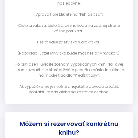
nasledovne:
Vpravo hore kliknite na “Prihlásiť sa”:
Číslo preukazu: číslo čiarového kódu na zadnej strane
vášho preukazu.
Heslo: vaše priezvisko s diakritikou.
(Napríklad: Jozef Mrkvička bude mať heslo “Mrkvička”.).
Po prihlásení uvidíte zoznam vypožičaných kníh. Na ľavej
strane označte tie, ktoré si želáte predĺžiť a následne kliknite
na modré tlačidlo “Predĺžiť tituly”.
Ak výpožičku nie je možné z nejakého dôvodu predĺžiť,
kontaktujte nás alebo sa zastavte osobne.
Môžem si rezervovať konkrétnu
knihu?