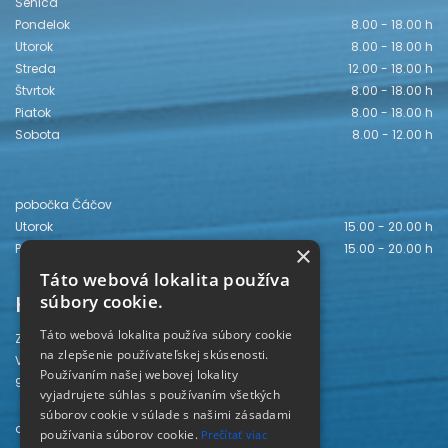
Senica
Pondelok
8.00 - 18.00 h
Utorok
8.00 - 18.00 h
Streda
12.00 - 18.00 h
Štvrtok
8.00 - 18.00 h
Piatok
8.00 - 18.00 h
Sobota
8.00 - 12.00 h
pobočka Čáčov
Utorok
15.00 - 20.00 h
Piatok
15.00 - 20.00 h
×
Táto webová lokalita používa
Kontakt
súbory cookie.
Táto webová lokalita používa súbory cookie
Záhorská knižnica
na zlepšenie používateľskej skúsenosti.
Vajanského 28
Používaním našej webovej lokality
905 01 Senica
vyjadrujete súhlas s používaním všetkých
súborov cookie v súlade s našimi zásadami
odd. beletrie 034/654 3780
používania súborov cookie.
Prečítať viac