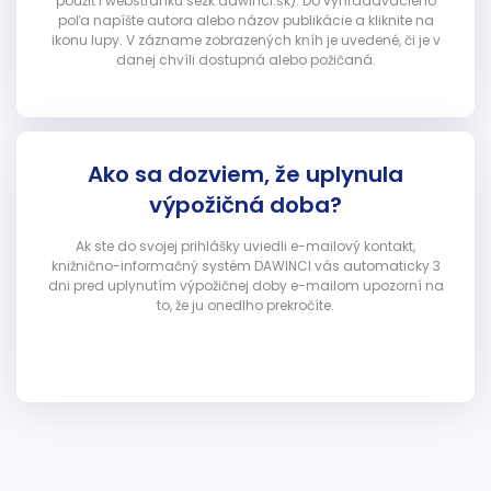
použiť i webstránku sezk.dawinci.sk). Do vyhľadávacieho
poľa napíšte autora alebo názov publikácie a kliknite na
ikonu lupy. V zázname zobrazených kníh je uvedené, či je v
danej chvíli dostupná alebo požičaná.
Ako sa dozviem, že uplynula
výpožičná doba?
Ak ste do svojej prihlášky uviedli e-mailový kontakt,
knižnično-informačný systém DAWINCI vás automaticky 3
dni pred uplynutím výpožičnej doby e-mailom upozorní na
to, že ju onedlho prekročíte.