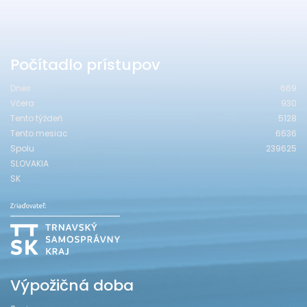
Počítadlo prístupov
Dnes
669
Včera
930
Tento týždeň
5128
Tento mesiac
6636
Spolu
239625
SLOVAKIA
SK
Výpožičná doba