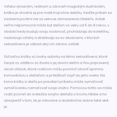
Vďaka výrazným, reálnym a zároveň magickým ilustráciám,
knižka je vhodná aj pre malé trojročne detičky. Keďže príbeh sa
zaoberá pocitmi nie sú vekove obmedzenia čitateľa. Avšak
veľmi nápomocná môže byt deťom vo veku od 5 do 8 rokov, v
období kedy budujú svoju osobnosť, prichádzajú do kolektívu,
nadväzujú vzťahy a stretávajú sa so situáciami, v ktorých
sebadôvera je základ aby ich zdravo zvládli.
Súčasťou knižky sú úvahy autorky na tému sebadôvera, ktoré
čerpá zo zážitkov zo života s jej dvomi deťmi a ňou pripravený
okruh otázok, ktoré rodičom môžu pomôcť otvoriť úprimnú
komunikáciu s dieťaťom a príležitosť vojsť do jeho sveta. Na
konci knižky si dieťa po precitaní príbehu môže vymaľovať
vymaľovanku namaľovať svoje vnútro. Pomocou tohto sa môže
rodič pozrieť do srdiečka svojho dieťaťa o trochu hlbšie a ho
ubezpečiť v tom, že je milovane a dostatočne dobre také aké
je.