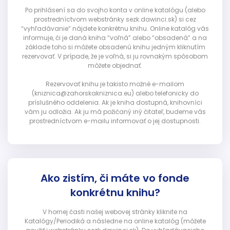
Po prihlásení sa do svojho konta v online katalógu (alebo
prostredníctvom webstránky sezk.dawinci.sk) si cez
“vyhľadávanie” nájdete konkrétnu knihu. Online katalóg vás
informuje, či je daná kniha “voľná” alebo “obsadená” a na
základe toho si môžete obsadenú knihu jedným kliknutím
rezervovať. V prípade, že je voľná, si ju rovnakým spôsobom
môžete objednať.
Rezervovať knihu je takisto možné e-mailom
(kniznica@zahorskakniznica.eu) alebo telefonicky do
príslušného oddelenia. Ak je kniha dostupná, knihovníci
vám ju odložia. Ak ju má požičaný iný čitateľ, budeme vás
prostredníctvom e-mailu informovať o jej dostupnosti.
Ako zistím, či máte vo fonde
konkrétnu knihu?
V hornej časti našej webovej stránky kliknite na
Katalógy/Periodiká a následne na online katalóg (môžete