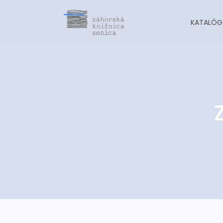
KATALÓG
-