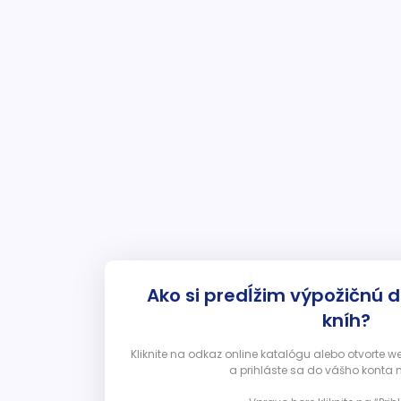
Ako si predĺžim výpožičnú 
kníh?
Kliknite na odkaz online katalógu alebo otvorte 
a prihláste sa do vášho konta 