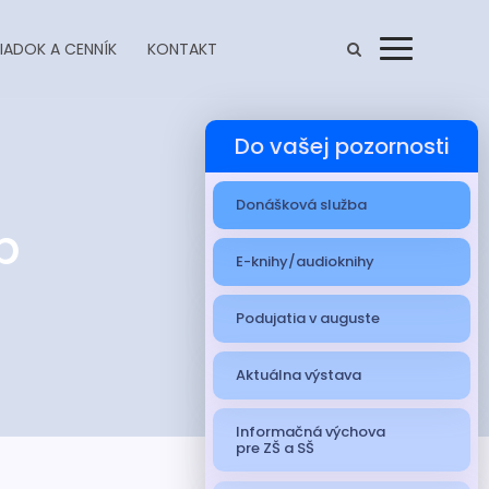
IADOK A CENNÍK
KONTAKT
Menu
Do vašej pozornosti
Donášková služba
b
E-knihy/audioknihy
Podujatia v auguste
Aktuálna výstava
Informačná výchova
pre ZŠ a SŠ