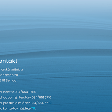
ontakt
horská knižnica
janského 28
5 01 Senica
. beletrie 034/654 3780
. odbornej literatúry 034/651 2710
d. pre deti a mládež 034/654 6519
ac kontaktov nájdete
TU
.