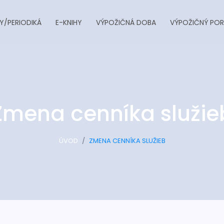
Y/PERIODIKÁ
E-KNIHY
VÝPOŽIČNÁ DOBA
VÝPOŽIČNÝ POR
Zmena cenníka služie
ÚVOD
ZMENA CENNÍKA SLUŽIEB