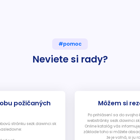
#pomoc
Neviete si rady?
dobu požičaných
Môžem si rez
Po prihlásení sa do svojho
webstránky sezk.dawinci.sk)
webovú stránku sezk.dawinci.sk
Online katalóg vás informuje
nasledovne:
základe toho si môžete obsad
že je voľná, si 