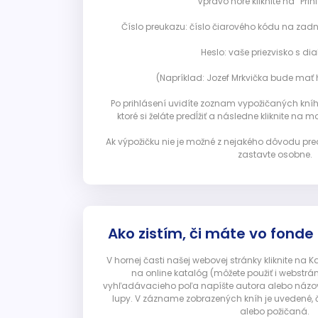
Vpravo hore kliknite na “Prihl
Číslo preukazu: číslo čiarového kódu na zadn
Heslo: vaše priezvisko s diak
(Napríklad: Jozef Mrkvička bude mať h
Po prihlásení uvidíte zoznam vypožičaných kníh. 
ktoré si želáte predĺžiť a následne kliknite na mod
Ak výpožičku nie je možné z nejakého dôvodu pred
zastavte osobne.
Ako zistím, či máte vo fonde
V hornej časti našej webovej stránky kliknite na 
na online katalóg (môžete použiť i webstrá
vyhľadávacieho poľa napíšte autora alebo názov p
lupy. V zázname zobrazených kníh je uvedené, č
alebo požičaná.