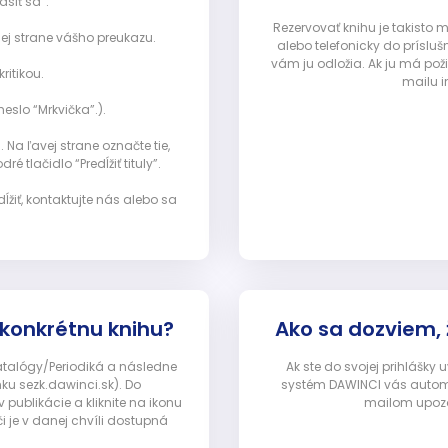
ásiť sa”:
Rezervovať knihu je takisto
ej strane vášho preukazu.
alebo telefonicky do prísluš
vám ju odložia. Ak ju má pož
ritikou.
mailu i
eslo “Mrkvička”.).
Na ľavej strane označte tie,
ré tlačidlo “Predĺžiť tituly”.
ĺžiť, kontaktujte nás alebo sa
 konkrétnu knihu?
Ako sa dozviem,
Katalógy/Periodiká a následne
Ak ste do svojej prihlášky
nku sezk.dawinci.sk). Do
systém DAWINCI vás automa
ublikácie a kliknite na ikonu
mailom upozor
i je v danej chvíli dostupná