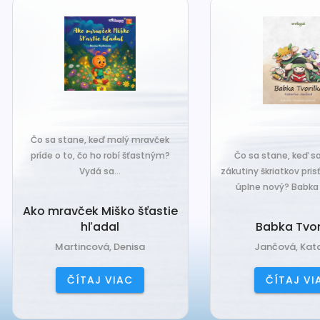
o sa stane, keď malý mravček
íde o to, čo ho robí šťastným?
Čo sa stane, keď sa do tiche
Vydá sa...
zákutiny škriatkov prisťahuje ni
úplne nový? Babka Tvorilka..
o mravček Miško šťastie
hľadal
Babka Tvorilka
Martincová, Denisa
Jančová, Katarína
ČÍTAJ VIAC
ČÍTAJ VIAC