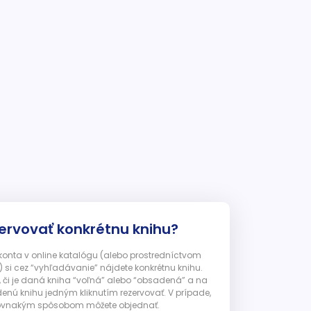
ervovať konkrétnu knihu?
 konta v online katalógu (alebo prostredníctvom
 si cez “vyhľadávanie” nájdete konkrétnu knihu.
, či je daná kniha “voľná” alebo “obsadená” a na
enú knihu jedným kliknutím rezervovať. V prípade,
ju rovnakým spôsobom môžete objednať.