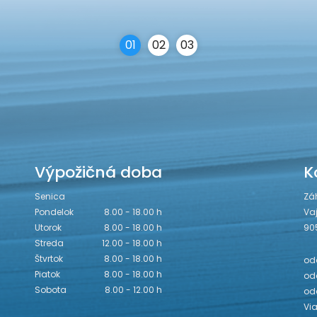
0
1
0
2
0
3
Výpožičná doba
K
Senica
Zá
Pondelok
8.00 - 18.00 h
Va
Utorok
8.00 - 18.00 h
90
Streda
12.00 - 18.00 h
Štvrtok
8.00 - 18.00 h
odd
Piatok
8.00 - 18.00 h
odd
Sobota
8.00 - 12.00 h
od
Vi