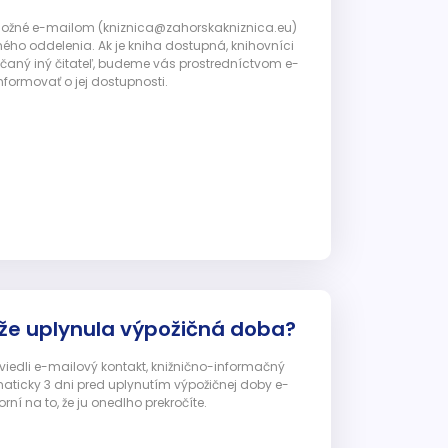
 možné e-mailom (kniznica@zahorskakniznica.eu)
ného oddelenia. Ak je kniha dostupná, knihovníci
ičaný iný čitateľ, budeme vás prostredníctvom e-
nformovať o jej dostupnosti.
 že uplynula výpožičná doba?
 uviedli e-mailový kontakt, knižnično-informačný
ticky 3 dni pred uplynutím výpožičnej doby e-
ní na to, že ju onedlho prekročíte.