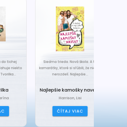
j
Siedma trieda. Nová škola. A tri
Čo ak váš van
ekto
kamarátky, ktoré si sľúbili, že nič ich
hrudka peria,
.
nerozdelí. Najlepšie...
a o
Najlepšie kamošky naveky
Vankú
Harrison, Lisi
Čerňa
ČÍTAJ VIAC
ČÍ