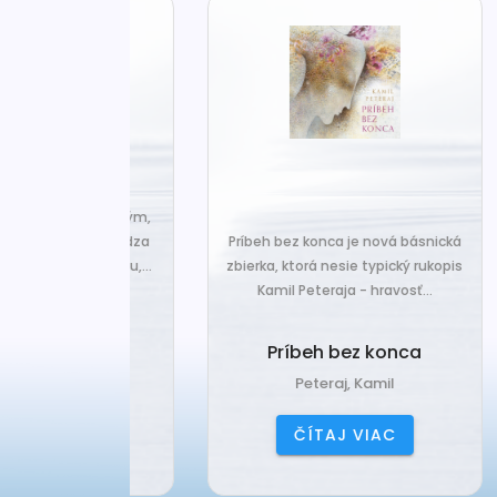
za len k tým,
Č
veľa. Prichádza
Príbeh bez konca je nová básnická
pr
 prázdnotu,...
zbierka, ktorá nesie typický rukopis
Kamil Peteraja - hravosť...
ia k
Ak
deniu
Príbeh bez konca
ana
Peteraj, Kamil
IAC
ČÍTAJ VIAC