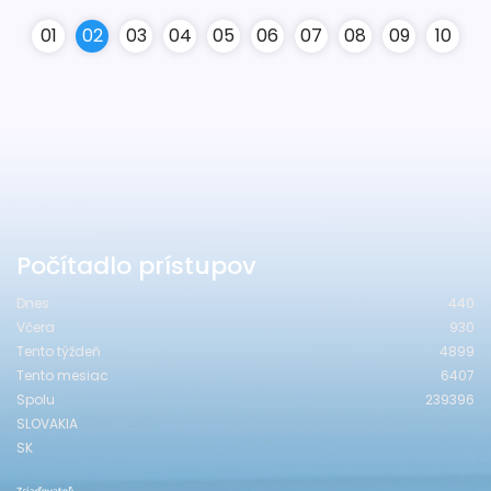
0
1
0
2
0
3
0
4
0
5
0
6
0
7
0
8
0
9
10
Počítadlo prístupov
Dnes
440
Včera
930
Tento týždeň
4899
Tento mesiac
6407
Spolu
239396
SLOVAKIA
SK