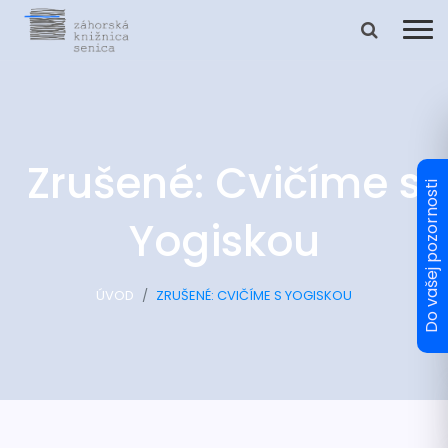
Zrušené: Cvičíme s
Yogiskou
ÚVOD
ZRUŠENÉ: CVIČÍME S YOGISKOU