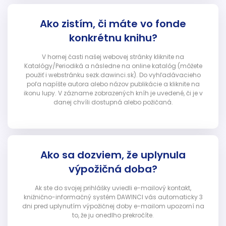
Ako zistím, či máte vo fonde
konkrétnu knihu?
V hornej časti našej webovej stránky kliknite na
Katalógy/Periodiká a následne na online katalóg (môžete
použiť i webstránku sezk.dawinci.sk). Do vyhľadávacieho
poľa napíšte autora alebo názov publikácie a kliknite na
ikonu lupy. V zázname zobrazených kníh je uvedené, či je v
danej chvíli dostupná alebo požičaná.
Ako sa dozviem, že uplynula
výpožičná doba?
Ak ste do svojej prihlášky uviedli e-mailový kontakt,
knižnično-informačný systém DAWINCI vás automaticky 3
dni pred uplynutím výpožičnej doby e-mailom upozorní na
to, že ju onedlho prekročíte.