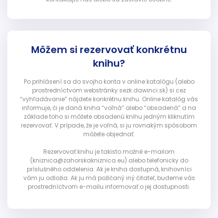
Môžem si rezervovať konkrétnu
knihu?
Po prihlásení sa do svojho konta v online katalógu (alebo
prostredníctvom webstránky sezk.dawinci.sk) si cez
“vyhľadávanie” nájdete konkrétnu knihu. Online katalóg vás
informuje, či je daná kniha “voľná” alebo “obsadená” a na
základe toho si môžete obsadenú knihu jedným kliknutím
rezervovať. V prípade, že je voľná, si ju rovnakým spôsobom
môžete objednať.
Rezervovať knihu je takisto možné e-mailom
(kniznica@zahorskakniznica.eu) alebo telefonicky do
príslušného oddelenia. Ak je kniha dostupná, knihovníci
vám ju odložia. Ak ju má požičaný iný čitateľ, budeme vás
prostredníctvom e-mailu informovať o jej dostupnosti.