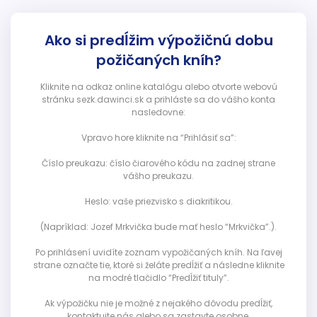
Ako si predĺžim výpožičnú dobu
požičaných kníh?
Kliknite na odkaz online katalógu alebo otvorte webovú
stránku sezk.dawinci.sk a prihláste sa do vášho konta
nasledovne:
Vpravo hore kliknite na “Prihlásiť sa”:
Číslo preukazu: číslo čiarového kódu na zadnej strane
vášho preukazu.
Heslo: vaše priezvisko s diakritikou.
(Napríklad: Jozef Mrkvička bude mať heslo “Mrkvička”.).
Po prihlásení uvidíte zoznam vypožičaných kníh. Na ľavej
strane označte tie, ktoré si želáte predĺžiť a následne kliknite
na modré tlačidlo “Predĺžiť tituly”.
Ak výpožičku nie je možné z nejakého dôvodu predĺžiť,
kontaktujte nás alebo sa zastavte osobne.