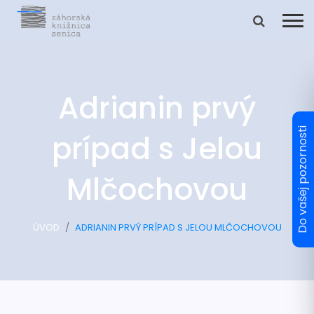
Adrianin prvý
prípad s Jelou
Mlčochovou
ÚVOD
ADRIANIN PRVÝ PRÍPAD S JELOU MLČOCHOVOU