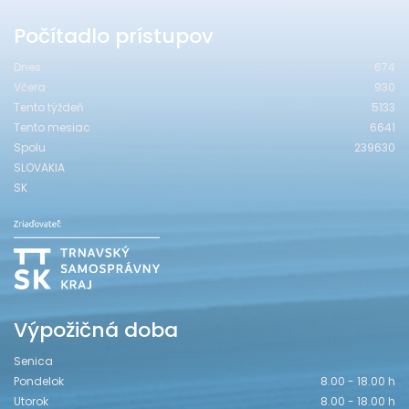
Počítadlo prístupov
Dnes
674
Včera
930
Tento týždeň
5133
Tento mesiac
6641
Spolu
239630
SLOVAKIA
SK
Výpožičná doba
Senica
Pondelok
8.00 - 18.00 h
Utorok
8.00 - 18.00 h