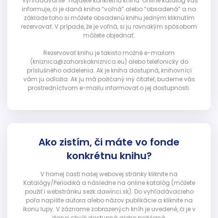
“vyhľadávanie” nájdete konkrétnu knihu. Online katalóg vás
informuje, či je daná kniha “voľná” alebo “obsadená” a na
základe toho si môžete obsadenú knihu jedným kliknutím
rezervovať. V prípade, že je voľná, si ju rovnakým spôsobom
môžete objednať.
Rezervovať knihu je takisto možné e-mailom
(kniznica@zahorskakniznica.eu) alebo telefonicky do
príslušného oddelenia. Ak je kniha dostupná, knihovníci
vám ju odložia. Ak ju má požičaný iný čitateľ, budeme vás
prostredníctvom e-mailu informovať o jej dostupnosti.
Ako zistím, či máte vo fonde
konkrétnu knihu?
V hornej časti našej webovej stránky kliknite na
Katalógy/Periodiká a následne na online katalóg (môžete
použiť i webstránku sezk.dawinci.sk). Do vyhľadávacieho
poľa napíšte autora alebo názov publikácie a kliknite na
ikonu lupy. V zázname zobrazených kníh je uvedené, či je v
danej chvíli dostupná alebo požičaná.