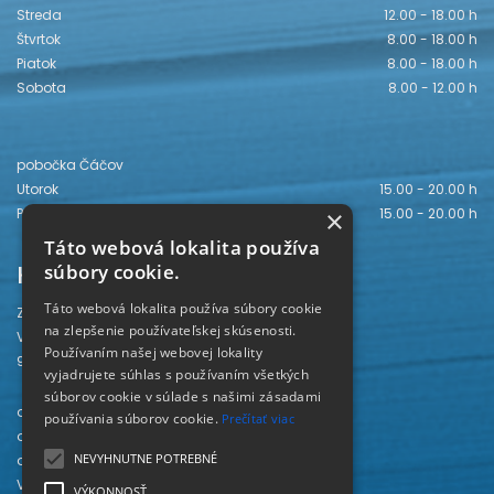
Streda
12.00 - 18.00 h
Štvrtok
8.00 - 18.00 h
Piatok
8.00 - 18.00 h
Sobota
8.00 - 12.00 h
pobočka Čáčov
Utorok
15.00 - 20.00 h
Piatok
15.00 - 20.00 h
×
Táto webová lokalita používa
Kontakt
súbory cookie.
Táto webová lokalita používa súbory cookie
Záhorská knižnica
na zlepšenie používateľskej skúsenosti.
Vajanského 28
Používaním našej webovej lokality
905 01 Senica
vyjadrujete súhlas s používaním všetkých
súborov cookie v súlade s našimi zásadami
odd. beletrie 034/654 3780
používania súborov cookie.
Prečítať viac
odd. odbornej literatúry 034/651 2710
NEVYHNUTNE POTREBNÉ
odd. pre deti a mládež 034/654 6519
Viac kontaktov nájdete
TU
.
VÝKONNOSŤ