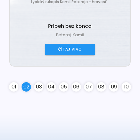
typický rukopis Kamil Peteraja - hravosť...
Príbeh bez konca
Peteraj, Kamil
ČÍTAJ VIAC
0
1
0
2
0
3
0
4
0
5
0
6
0
7
0
8
0
9
10