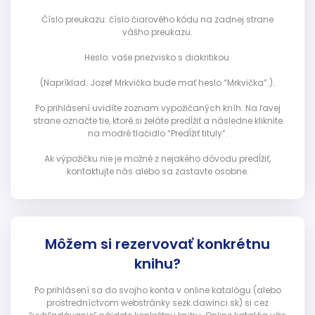
Číslo preukazu: číslo čiarového kódu na zadnej strane
vášho preukazu.
Heslo: vaše priezvisko s diakritikou.
(Napríklad: Jozef Mrkvička bude mať heslo “Mrkvička”.).
Po prihlásení uvidíte zoznam vypožičaných kníh. Na ľavej
strane označte tie, ktoré si želáte predĺžiť a následne kliknite
na modré tlačidlo “Predĺžiť tituly”.
Ak výpožičku nie je možné z nejakého dôvodu predĺžiť,
kontaktujte nás alebo sa zastavte osobne.
Môžem si rezervovať konkrétnu
knihu?
Po prihlásení sa do svojho konta v online katalógu (alebo
prostredníctvom webstránky sezk.dawinci.sk) si cez