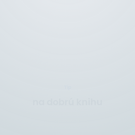
Tip
na dobrú knihu