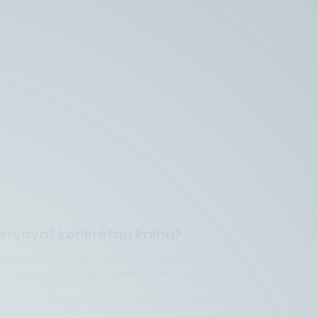
ervovať konkrétnu knihu?
 konta v online katalógu (alebo prostredníctvom
 si cez “vyhľadávanie” nájdete konkrétnu knihu.
, či je daná kniha “voľná” alebo “obsadená” a na
enú knihu jedným kliknutím rezervovať. V prípade,
ju rovnakým spôsobom môžete objednať.