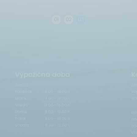
0
1
0
2
0
3
Výpožičná doba
K
Senica
Zá
Pondelok
8.00 - 18.00 h
Va
Utorok
8.00 - 18.00 h
90
Streda
12.00 - 18.00 h
Štvrtok
8.00 - 18.00 h
odd
Piatok
8.00 - 18.00 h
odd
Sobota
8.00 - 12.00 h
od
Vi