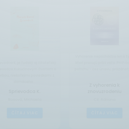
horenie neprichádza len k tým,
orí pracujú príliš veľa. Prichádza
Príbeh bez konca je nová básn
ichu - cez únavu, prázdnotu,...
zbierka, ktorá nesie typický ruk
Kamil Peteraja - hravosť...
Z vyhorenia k
znovuzrodeniu
Príbeh bez konca
Cil, Adriana
Peteraj, Kamil
ČÍTAJ VIAC
ČÍTAJ VIAC