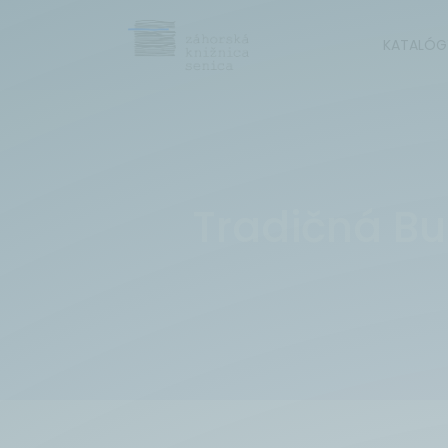
KATALÓG
Tradičná Bu
-