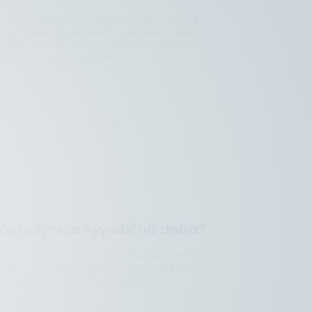
 možné e-mailom (kniznica@zahorskakniznica.eu)
ného oddelenia. Ak je kniha dostupná, knihovníci
ičaný iný čitateľ, budeme vás prostredníctvom e-
nformovať o jej dostupnosti.
 že uplynula výpožičná doba?
 uviedli e-mailový kontakt, knižnično-informačný
ticky 3 dni pred uplynutím výpožičnej doby e-
ní na to, že ju onedlho prekročíte.