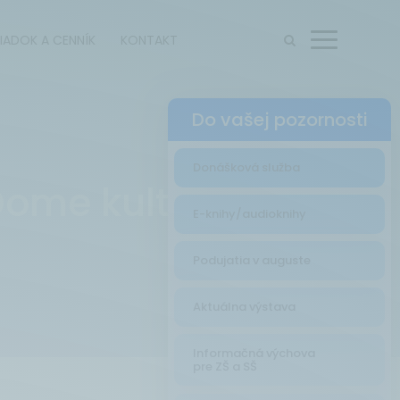
IADOK A CENNÍK
KONTAKT
Menu
Do vašej pozornosti
Donášková služba
Dome kultúry
E-knihy/audioknihy
Podujatia v auguste
Aktuálna výstava
Informačná výchova
pre ZŠ a SŠ