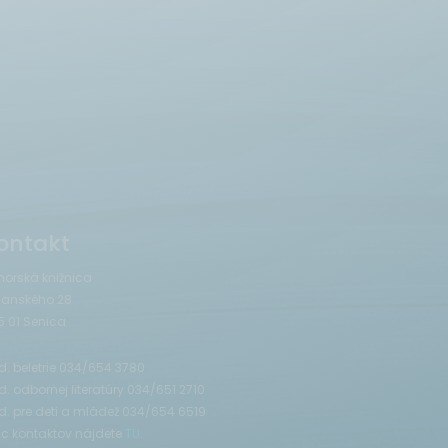
ontakt
horská knižnica
janského 28
5 01 Senica
. beletrie 034/654 3780
. odbornej literatúry 034/651 2710
d. pre deti a mládež 034/654 6519
ac kontaktov nájdete
TU
.