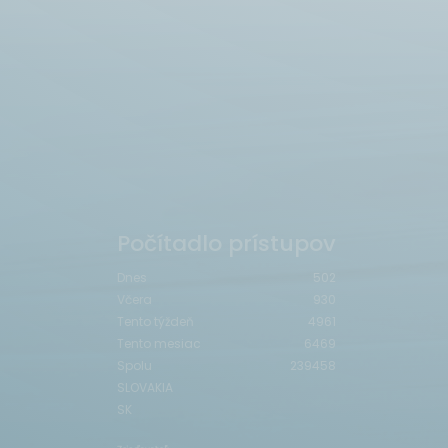
Počítadlo prístupov
Dnes
502
Včera
930
Tento týždeň
4961
Tento mesiac
6469
Spolu
239458
SLOVAKIA
SK