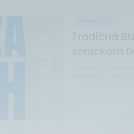
Aktuálne u nás
Tradičná Bu
senickom D
Raz ročne dávame knihám druhú š
odnesiete domov. V utorok 9. a s