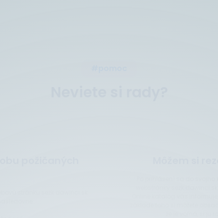
#pomoc
Neviete si rady?
dobu požičaných
Môžem si rez
Po prihlásení sa do svojho
webstránky sezk.dawinci.sk)
webovú stránku sezk.dawinci.sk
Online katalóg vás informuje
nasledovne:
základe toho si môžete obsad
že je voľná, si 