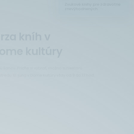
Zvukové knihy pre zdravotne
znevýhodnených
rza kníh v
ome kultúry
ancu. Príďte si vybrať, možno si niektorú
tredu 10. júna v Dome kultúry vždy od 9 do 17 hod.