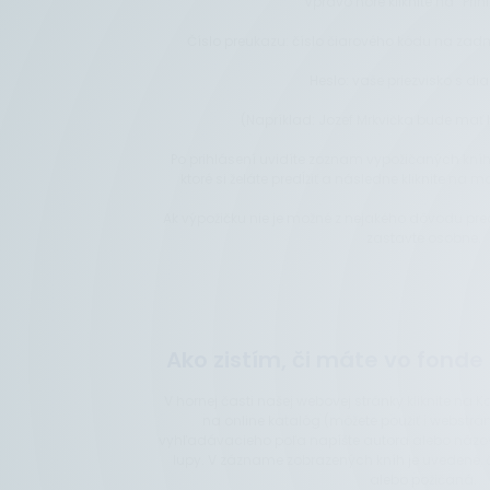
Vpravo hore kliknite na “Prihl
Číslo preukazu: číslo čiarového kódu na zadn
Heslo: vaše priezvisko s diak
(Napríklad: Jozef Mrkvička bude mať h
Po prihlásení uvidíte zoznam vypožičaných kníh. 
ktoré si želáte predĺžiť a následne kliknite na mod
Ak výpožičku nie je možné z nejakého dôvodu pred
zastavte osobne.
Ako zistím, či máte vo fonde
V hornej časti našej webovej stránky kliknite na 
na online katalóg (môžete použiť i webstrá
vyhľadávacieho poľa napíšte autora alebo názov p
lupy. V zázname zobrazených kníh je uvedené, č
alebo požičaná.