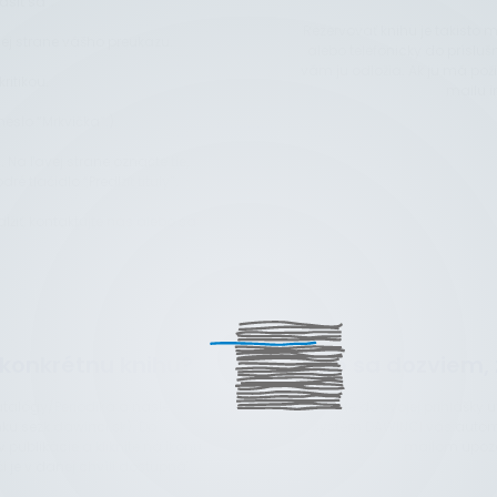
ásiť sa”:
Rezervovať knihu je takisto
ej strane vášho preukazu.
alebo telefonicky do prísluš
vám ju odložia. Ak ju má pož
ritikou.
mailu i
eslo “Mrkvička”.).
Na ľavej strane označte tie,
ré tlačidlo “Predĺžiť tituly”.
ĺžiť, kontaktujte nás alebo sa
 konkrétnu knihu?
Ako sa dozviem,
Katalógy/Periodiká a následne
Ak ste do svojej prihlášky
nku sezk.dawinci.sk). Do
systém DAWINCI vás automa
ublikácie a kliknite na ikonu
mailom upozor
i je v danej chvíli dostupná