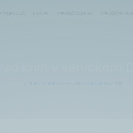
Y/PERIODIKÁ
E-KNIHY
VÝPOŽIČNÁ DOBA
VÝPOŽIČNÝ POR
rza kníh v senickom 
ÚVOD
TRADIČNÁ BURZA KNÍH V SENICKOM DOME KULTÚRY